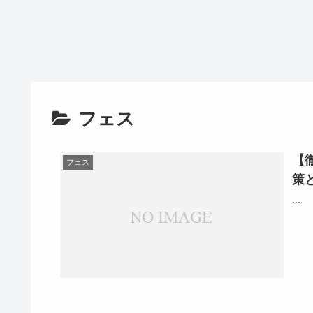
フェス
【
フェス
策
...