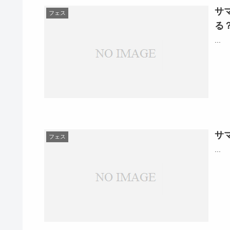
サ
フェス
る
...
サ
フェス
...